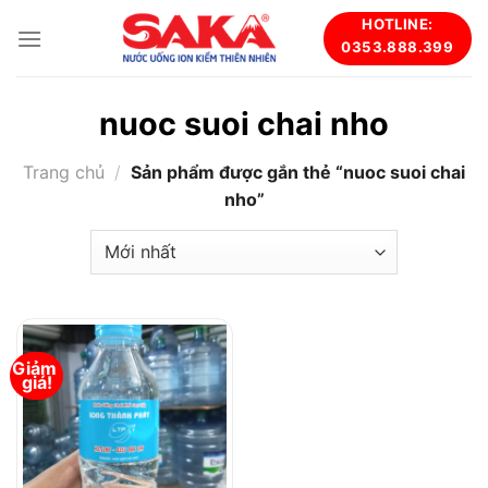
Skip
HOTLINE:
to
0353.888.399
content
nuoc suoi chai nho
Trang chủ
/
Sản phẩm được gắn thẻ “nuoc suoi chai
nho”
Giảm 
giá!