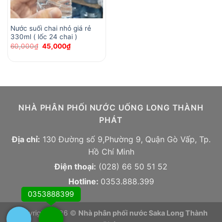
Nước suối chai nhỏ giá rẻ
330ml ( lốc 24 chai )
Original
Current
60,000
₫
45,000
₫
price
price
was:
is:
60,000₫.
45,000₫.
NHÀ PHÂN PHỐI NƯỚC UỐNG LONG THÀNH
PHÁT
Địa chỉ:
130 Đường số 9,Phường 9, Quận Gò Vấp, Tp.
Hồ Chí Minh
Điện thoại:
(028) 66 50 51 52
Hotline:
0353.888.399
0353888399
Copyright 2026 ©
Nhà phân phối nước Saka Long Thành