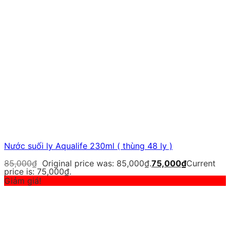
Nước suối ly Aqualife 230ml ( thùng 48 ly )
85,000
₫
Original price was: 85,000₫.
75,000
₫
Current
price is: 75,000₫.
Giảm giá!