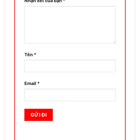
Nhận xét của bạn
*
Tên
*
Email
*