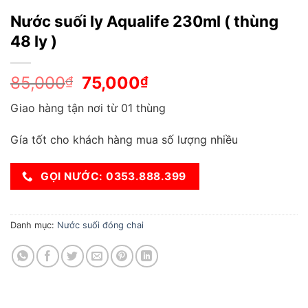
Nước suối ly Aqualife 230ml ( thùng
48 ly )
Original
Current
85,000
75,000
₫
₫
price
price
Giao hàng tận nơi từ 01 thùng
was:
is:
85,000₫.
75,000₫.
Gía tốt cho khách hàng mua số lượng nhiều
GỌI NƯỚC: 0353.888.399
Danh mục:
Nước suối đóng chai