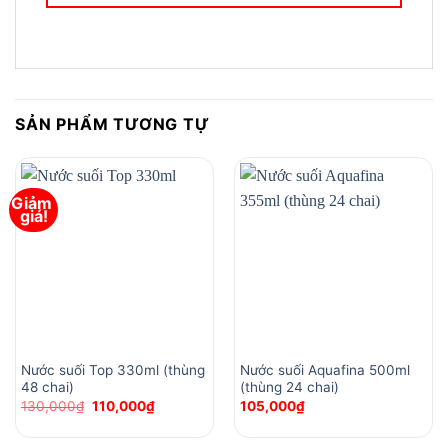
SẢN PHẨM TƯƠNG TỰ
Giảm 
giá!
Nước suối Top 330ml (thùng
Nước suối Aquafina 500ml
48 chai)
(thùng 24 chai)
Original
Current
130,000
₫
110,000
₫
105,000
₫
price
price
was:
is:
130,000₫.
110,000₫.