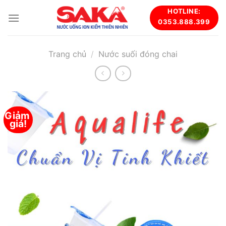
Skip
HOTLINE:
to
0353.888.399
content
Trang chủ
/
Nước suối đóng chai
Giảm 
giá!