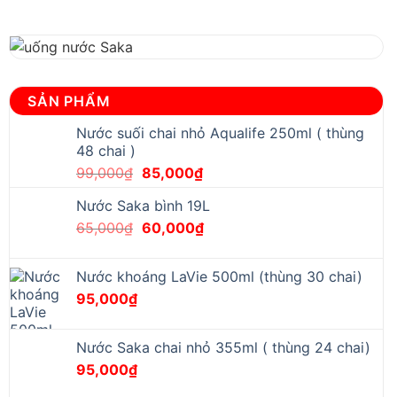
SẢN PHẨM
Nước suối chai nhỏ Aqualife 250ml ( thùng
48 chai )
Original
Current
99,000
₫
85,000
₫
price
price
Nước Saka bình 19L
was:
is:
Original
Current
65,000
₫
99,000₫.
60,000
₫
85,000₫.
price
price
was:
is:
Nước khoáng LaVie 500ml (thùng 30 chai)
65,000₫.
60,000₫.
95,000
₫
Nước Saka chai nhỏ 355ml ( thùng 24 chai)
95,000
₫