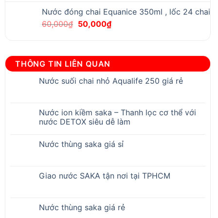
Nước đóng chai Equanice 350ml , lốc 24 chai
Original
Current
60,000
₫
50,000
₫
price
price
was:
is:
60,000₫.
50,000₫.
THÔNG TIN LIÊN QUAN
Nước suối chai nhỏ Aqualife 250 giá rẻ
Nước ion kiềm saka – Thanh lọc cơ thể với
nước DETOX siêu dễ làm
Nước thùng saka giá sỉ
Giao nước SAKA tận nơi tại TPHCM
Nước thùng saka giá rẻ