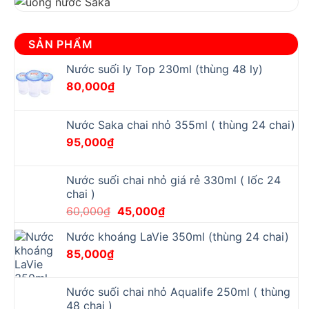
SẢN PHẨM
Nước suối ly Top 230ml (thùng 48 ly)
80,000
₫
Nước Saka chai nhỏ 355ml ( thùng 24 chai)
95,000
₫
Nước suối chai nhỏ giá rẻ 330ml ( lốc 24
chai )
Original
Current
60,000
₫
45,000
₫
price
price
Nước khoáng LaVie 350ml (thùng 24 chai)
was:
is:
85,000
₫
60,000₫.
45,000₫.
Nước suối chai nhỏ Aqualife 250ml ( thùng
48 chai )