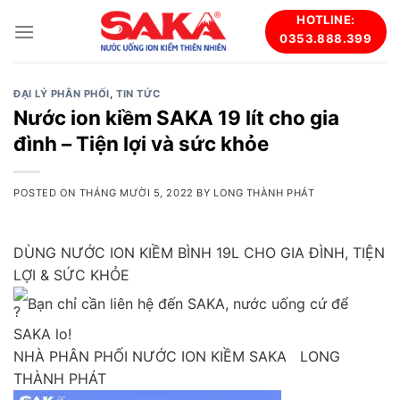
Skip
HOTLINE:
to
0353.888.399
content
ĐẠI LÝ PHÂN PHỐI
,
TIN TỨC
Nước ion kiềm SAKA 19 lít cho gia
đình – Tiện lợi và sức khỏe
POSTED ON
THÁNG MƯỜI 5, 2022
BY
LONG THÀNH PHÁT
DÙNG NƯỚC ION KIỀM BÌNH 19L CHO GIA ĐÌNH, TIỆN
LỢI & SỨC KHỎE
Bạn chỉ cần liên hệ đến SAKA, nước uống cứ để
SAKA lo!
NHÀ PHÂN PHỐI NƯỚC ION KIỀM SAKA LONG
THÀNH PHÁT