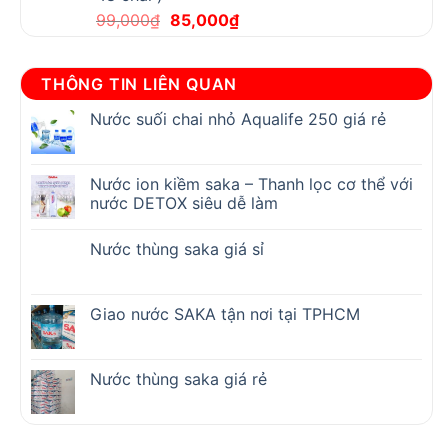
Original
Current
99,000
₫
85,000
₫
price
price
was:
is:
99,000₫.
85,000₫.
THÔNG TIN LIÊN QUAN
Nước suối chai nhỏ Aqualife 250 giá rẻ
Nước ion kiềm saka – Thanh lọc cơ thể với
nước DETOX siêu dễ làm
Nước thùng saka giá sỉ
Giao nước SAKA tận nơi tại TPHCM
Nước thùng saka giá rẻ